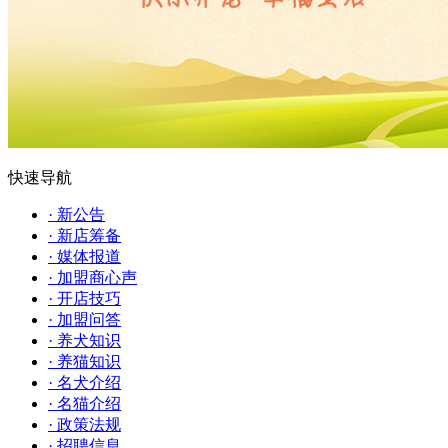
快速导航
· 新公告
· 新店筹备
· 媒体报道
· 加盟商心声
· 开店技巧
· 加盟问答
· 养犬知识
· 养猫知识
· 名犬介绍
· 名猫介绍
· 政策法规
· 招聘信息