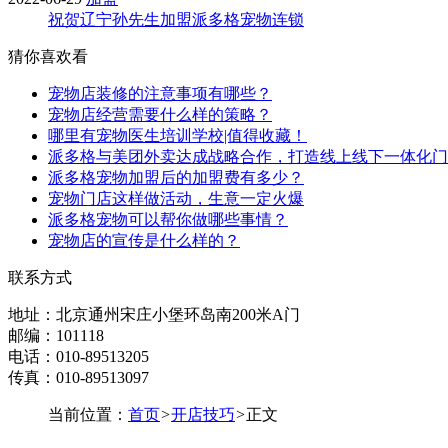
祝贺辽宁孙先生加盟派多格宠物连锁
猜你喜欢看
宠物店装修的注意事项有哪些？
宠物店经营需要什么样的策略？
哪里有宠物医生培训学校|值得收藏！
派多格与美团外卖达成战略合作，打造线上线下一体化门
派多格宠物加盟后的加盟费有多少？
宠物门店这样做活动，生意一定火爆
派多格宠物可以帮你做哪些事情？
宠物店的宣传是什么样的？
联系方式
地址：北京通州宋庄小堡环岛南200米A门
邮编：101118
电话：010-89513205
传真：010-89513097
当前位置：
首页
>
开店技巧
>
正文