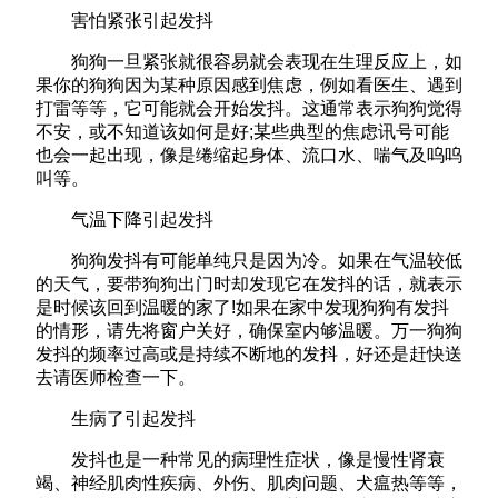
害怕紧张引起发抖
狗狗一旦紧张就很容易就会表现在生理反应上，如
果你的狗狗因为某种原因感到焦虑，例如看医生、遇到
打雷等等，它可能就会开始发抖。这通常表示狗狗觉得
不安，或不知道该如何是好;某些典型的焦虑讯号可能
也会一起出现，像是绻缩起身体、流口水、喘气及呜呜
叫等。
气温下降引起发抖
狗狗发抖有可能单纯只是因为冷。如果在气温较低
的天气，要带狗狗出门时却发现它在发抖的话，就表示
是时候该回到温暖的家了!如果在家中发现狗狗有发抖
的情形，请先将窗户关好，确保室内够温暖。万一狗狗
发抖的频率过高或是持续不断地的发抖，好还是赶快送
去请医师检查一下。
生病了引起发抖
发抖也是一种常见的病理性症状，像是慢性肾衰
竭、神经肌肉性疾病、外伤、肌肉问题、犬瘟热等等，