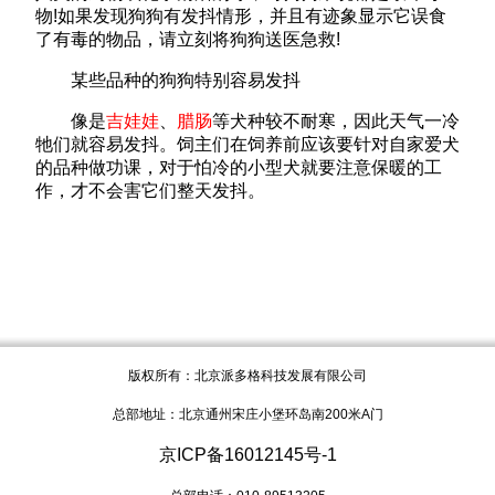
物!如果发现狗狗有发抖情形，并且有迹象显示它误食
了有毒的物品，请立刻将狗狗送医急救!
某些品种的狗狗特别容易发抖
像是
吉娃娃
、
腊肠
等犬种较不耐寒，因此天气一冷
牠们就容易发抖。饲主们在饲养前应该要针对自家爱犬
的品种做功课，对于怕冷的小型犬就要注意保暖的工
作，才不会害它们整天发抖。
版权所有：北京派多格科技发展有限公司
总部地址：北京通州宋庄小堡环岛南200米A门
京ICP备16012145号-1