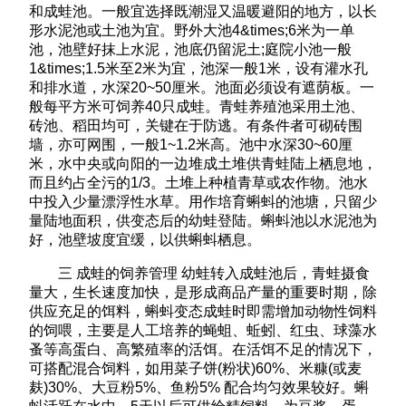
和成蛙池。一般宜选择既潮湿又温暖避阳的地方，以长
形水泥池或土池为宜。野外大池4&times;6米为一单
池，池壁好抹上水泥，池底仍留泥土;庭院小池一般
1&times;1.5米至2米为宜，池深一般1米，设有灌水孔
和排水道，水深20~50厘米。池面必须设有遮荫板。一
般每平方米可饲养40只成蛙。青蛙养殖池采用土池、
砖池、稻田均可，关键在于防逃。有条件者可砌砖围
墙，亦可网围，一般1~1.2米高。池中水深30~60厘
米，水中央或向阳的一边堆成土堆供青蛙陆上栖息地，
而且约占全污的1/3。土堆上种植青草或农作物。池水
中投入少量漂浮性水草。用作培育蝌蚪的池塘，只留少
量陆地面积，供变态后的幼蛙登陆。蝌蚪池以水泥池为
好，池壁坡度宜缓，以供蝌蚪栖息。
三 成蛙的饲养管理 幼蛙转入成蛙池后，青蛙摄食
量大，生长速度加快，是形成商品产量的重要时期，除
供应充足的饵料，蝌蚪变态成蛙时即需增加动物性饲料
的饲喂，主要是人工培养的蝇蛆、蚯蚓、红虫、球藻水
蚤等高蛋白、高繁殖率的活饵。在活饵不足的情况下，
可搭配混合饲料，如用菜子饼(粉状)60%、米糠(或麦
麸)30%、大豆粉5%、鱼粉5% 配合均匀效果较好。蝌