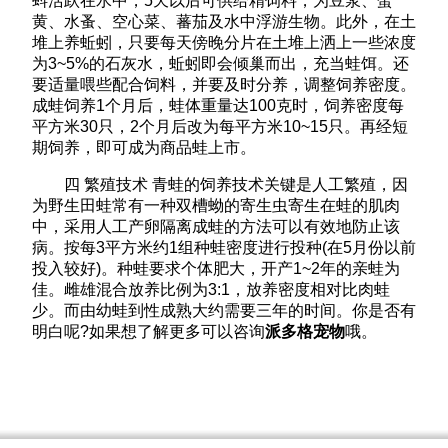
蚪活跃在水中，5天以后可供给精饲料，为豆浆、蛋
黄、水蚤、空心菜、蕃茄及水中浮游生物。此外，在土
堆上养蚯蚓，只要每天傍晚分片在土堆上洒上一些浓度
为3~5%的石灰水，蚯蚓即会倾巢而出，充当蛙饵。还
要适量喂些配合饲料，并要及时分养，调整饲养密度。
成蛙饲养1个月后，蛙体重量达100克时，饲养密度每
平方米30只，2个月后改为每平方米10~15只。再经短
期饲养，即可成为商品蛙上市。
四 繁殖技术 青蛙的饲养技术关键是人工繁殖，因
为野生田蛙常有一种双槽蚴的寄生虫寄生在蛙的肌肉
中，采用人工产卵隔离成蛙的方法可以有效地防止该
病。按每3平方米约1组种蛙密度进行投种(在5月份以前
投入较好)。种蛙要求个体肥大，开产1~2年的亲蛙为
佳。雌雄混合放养比例为3:1，放养密度相对比肉蛙
少。而由幼蛙到性成熟大约需要三年的时间。你是否有
明白呢?如果想了解更多可以咨询
派多格宠物
哦。