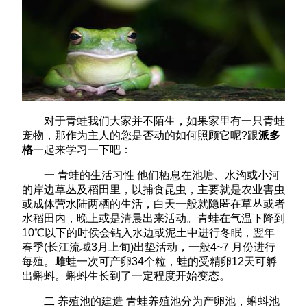
对于青蛙我们大家并不陌生，如果家里有一只青蛙
宠物，那作为主人的您是否动的如何照顾它呢?跟
派多
格
一起来学习一下吧：
一 青蛙的生活习性 他们栖息在池塘、水沟或小河
的岸边草丛及稻田里，以捕食昆虫，主要就是农业害虫
或成体营水陆两栖的生活，白天一般就隐匿在草丛或者
水稻田内，晚上或是清晨出来活动。青蛙在气温下降到
10℃以下的时侯会钻入水边或泥土中进行冬眠，翌年
春季(长江流域3月上旬)出垫活动，一般4~7 月份进行
每殖。雌蛙一次可产卵34个粒，蛙的受精卵12天可孵
出蝌蚪。蝌蚪生长到了一定程度开始变态。
二 养殖池的建造 青蛙养殖池分为产卵池，蝌蚪池