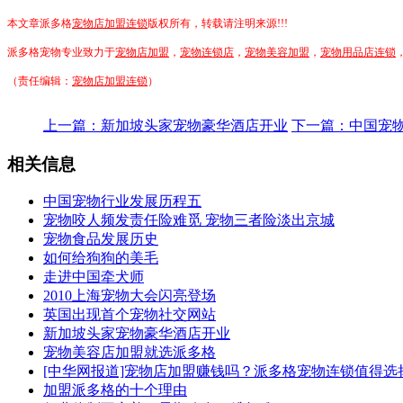
本文章派多格
宠物店加盟连锁
版权所有，转载请注明来源!!!
派多格宠物专业致力于
宠物店加盟
，
宠物连锁店
，
宠物美容加盟
，
宠物用品店连锁
（责任编辑：
宠物店加盟连锁
）
上一篇：新加坡头家宠物豪华酒店开业
下一篇：中国宠
相关信息
中国宠物行业发展历程五
宠物咬人频发责任险难觅 宠物三者险淡出京城
宠物食品发展历史
如何给狗狗的美毛
走进中国牵犬师
2010上海宠物大会闪亮登场
英国出现首个宠物社交网站
新加坡头家宠物豪华酒店开业
宠物美容店加盟就选派多格
[中华网报道]宠物店加盟赚钱吗？派多格宠物连锁值得选
加盟派多格的十个理由