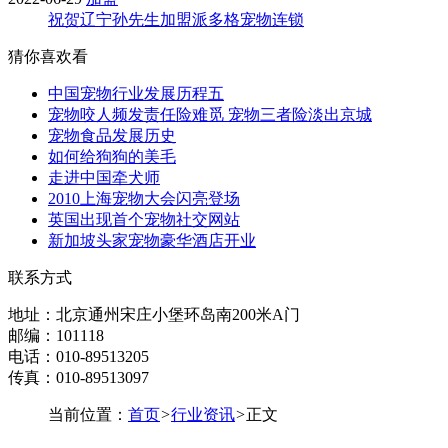
祝贺辽宁孙先生加盟派多格宠物连锁
猜你喜欢看
中国宠物行业发展历程五
宠物咬人频发责任险难觅 宠物三者险淡出京城
宠物食品发展历史
如何给狗狗的美毛
走进中国牵犬师
2010上海宠物大会闪亮登场
英国出现首个宠物社交网站
新加坡头家宠物豪华酒店开业
联系方式
地址：北京通州宋庄小堡环岛南200米A门
邮编：101118
电话：010-89513205
传真：010-89513097
当前位置：
首页
>
行业资讯
>
正文