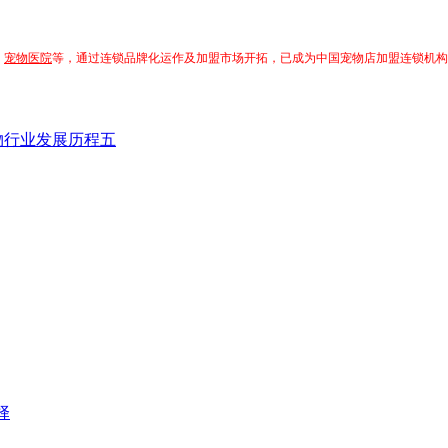
，
宠物医院
等，通过连锁品牌化运作及加盟市场开拓，已成为中国宠物店加盟连锁机构
物行业发展历程五
择