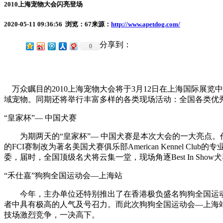
2010上海宠物大会闪亮登场
2020-05-11 09:36:56 浏览：
67
来源：
http://www.apetdog.com/
分享到：
0
万众瞩目的2010上海宠物大会将于3月12日在上海国际展
域宠物。同期还将举行丰富多样的各类现场活动：全国各类优秀
“皇家杯”— 中国犬赛
为期两天的“皇家杯”— 中国犬赛是本次大会的一大亮点。
的FCI赛制改为著名美国犬赛俱乐部American Kennel Club的
委，届时，全国顶级名犬将云集一堂，现场角逐Best In Sho
“禾仕嘉”狗狗全国运动会—上海站
今年，主办单位还特别推出了在香港极负盛名狗狗全国运动
者中具有极高的人气及号召力。而此次狗狗全国运动会—上海
技场激烈竞争，一决高下。