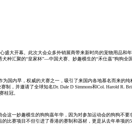
览中心盛大开幕。此次大会众多外销展商带来新时尚的宠物用品和
犬种汇聚的“皇家杯”—中国犬赛、妙趣横生的“禾仕嘉”狗狗全
作为国内早，权威的犬赛之一，吸引了来国内各地慕名而来的纯
专业赛制，并邀请了全球知名Dr. Dale D Simmons和Col. Har
w犬赛桂冠。
会这一妙趣横生的狗狗嘉年华，因为对参加运动会的狗狗不要求
站的比赛项目不但引进了香港的赛制和器材，更是从去年单项的5