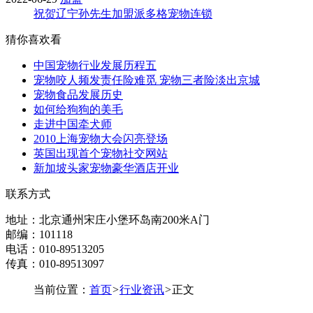
祝贺辽宁孙先生加盟派多格宠物连锁
猜你喜欢看
中国宠物行业发展历程五
宠物咬人频发责任险难觅 宠物三者险淡出京城
宠物食品发展历史
如何给狗狗的美毛
走进中国牵犬师
2010上海宠物大会闪亮登场
英国出现首个宠物社交网站
新加坡头家宠物豪华酒店开业
联系方式
地址：北京通州宋庄小堡环岛南200米A门
邮编：101118
电话：010-89513205
传真：010-89513097
当前位置：
首页
>
行业资讯
>
正文