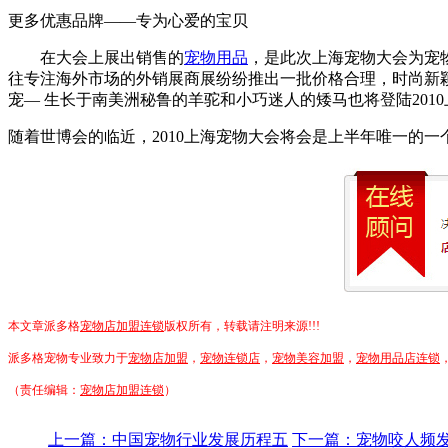
更多优惠品牌——专为心爱的宝贝
在大会上展出销售的
宠物用品
，是此次上海宠物大会为宠
往专注海外市场的外销展商展纷纷推出一批价格合理，时尚新颖
宠— 生长于南美洲秘鲁的羊驼和小巧迷人的矮马也将登陆20
随着世博会的临近，2010上海宠物大会将会是上半年唯一的
本文章派多格
宠物店加盟连锁
版权所有，转载请注明来源!!!
派多格宠物专业致力于
宠物店加盟
，
宠物连锁店
，
宠物美容加盟
，
宠物用品店连锁
（责任编辑：
宠物店加盟连锁
）
上一篇：中国宠物行业发展历程五
下一篇：宠物咬人频发