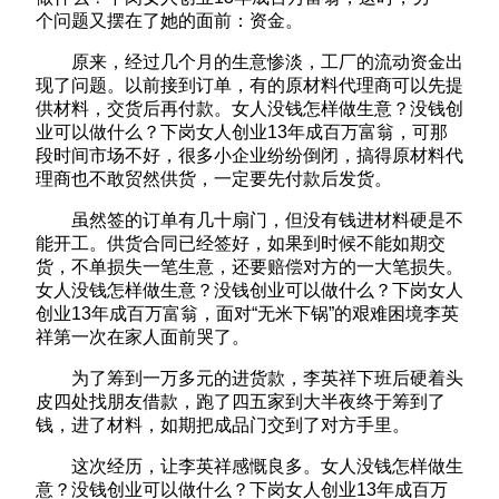
个问题又摆在了她的面前：资金。
原来，经过几个月的生意惨淡，工厂的流动资金出
现了问题。以前接到订单，有的原材料代理商可以先提
供材料，交货后再付款。女人没钱怎样做生意？没钱创
业可以做什么？下岗女人创业13年成百万富翁，可那
段时间市场不好，很多小企业纷纷倒闭，搞得原材料代
理商也不敢贸然供货，一定要先付款后发货。
虽然签的订单有几十扇门，但没有钱进材料硬是不
能开工。供货合同已经签好，如果到时候不能如期交
货，不单损失一笔生意，还要赔偿对方的一大笔损失。
女人没钱怎样做生意？没钱创业可以做什么？下岗女人
创业13年成百万富翁，面对“无米下锅”的艰难困境李英
祥第一次在家人面前哭了。
为了筹到一万多元的进货款，李英祥下班后硬着头
皮四处找朋友借款，跑了四五家到大半夜终于筹到了
钱，进了材料，如期把成品门交到了对方手里。
这次经历，让李英祥感慨良多。女人没钱怎样做生
意？没钱创业可以做什么？下岗女人创业13年成百万