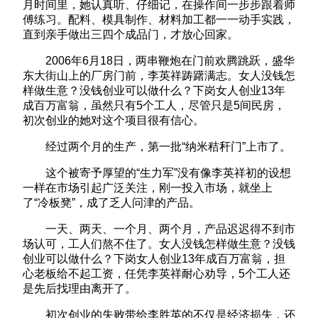
月时间里，她认真听、仔细记，在操作间一步步跟着师
傅练习。配料、模具制作、材料加工都一一动手实践，
直到亲手做出三四个成品门，才放心回家。
2006年6月18日，两串鞭炮在门前欢腾跳跃，盛华
东大街山上的厂房门前，李英祥踌躇满志。女人没钱怎
样做生意？没钱创业可以做什么？下岗女人创业13年
成百万富翁，虽然只有5个工人，尽管只是5间民房，
初次创业的她对这个项目很有信心。
经过两个月的生产，第一批“纳米秸秆门”上市了。
这个被寄予厚望的“生力军”没有像李英祥初的设想
一样在市场引起广泛关注，刚一投入市场，就坐上
了“冷板凳”，成了乏人问津的产品。
一天、两天、一个月、两个月，产品迟迟得不到市
场认可，工人们熬不住了。女人没钱怎样做生意？没钱
创业可以做什么？下岗女人创业13年成百万富翁，担
心老板给不起工资，任凭李英祥耐心劝导，5个工人还
是先后找理由离开了。
初次创业的失败带给李胜英的不仅是经济损失，还