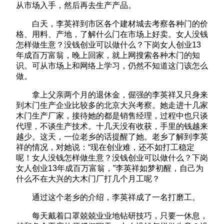
从市场入手，然后再去生产产品。
白天，李英祥到市区各个建材城去考察各种门的价
格、用料、产地，了解什么门在市场上好卖。女人没钱
怎样做生意？没钱创业可以做什么？下岗女人创业13
年成百万富翁，晚上回家，就上网搜索各种木门的知
识。可从市场上和网络上学习，仍然不知道这门该怎么
做。
拿上父亲两个月的退休金，倔强的李英祥又只身来
到木门生产企业比较多的北京大兴考察。她走进十几家
木门生产厂家，接待她的都是销售经理，过程中也只谈
代理，不谈生产技术。十几天没有收获，手里的钱越来
越少。这天，一位老乡的话提醒了她。老乡了解到李英
祥的情况，对她说：“现在创业难，还不如打工稳定
呢！女人没钱怎样做生意？没钱创业可以做什么？下岗
女人创业13年成百万富翁，”李英祥如梦初醒，自己为
什么不在大兴的大木门厂打几个月工呢？
通过这个老乡的介绍，李英祥成了一名打磨工。
每天戴着口罩兢兢业业地钻研技巧，只要一休息，