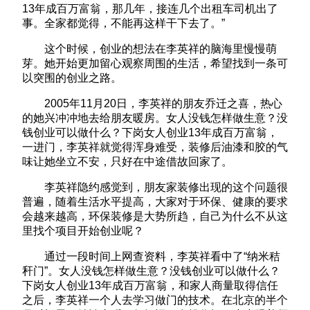
13年成百万富翁，那几年，接连几个出租车司机出了
事。全家都觉得，不能再这样干下去了。”
这个时候，创业的想法在李英祥的脑海里慢慢萌
芽。她开始更加留心观察周围的生活，希望找到一条可
以突围的创业之路。
2005年11月20日，李英祥的朋友乔迁之喜，热心
的她兴冲冲地去给朋友暖房。女人没钱怎样做生意？没
钱创业可以做什么？下岗女人创业13年成百万富翁，
一进门，李英祥就觉得浑身难受，装修后油漆和胶的气
味让她坐立不安，只好在中途借故回家了。
李英祥隐约感觉到，朋友家装修出现的这个问题很
普遍，随着生活水平提高，大家对于环保、健康的要求
会越来越高，环保装修是大势所趋，自己为什么不从这
里找个项目开始创业呢？
通过一段时间上网查资料，李英祥看中了“纳米秸
秆门”。女人没钱怎样做生意？没钱创业可以做什么？
下岗女人创业13年成百万富翁，和家人商量取得信任
之后，李英祥一个人去学习做门的技术。在北京的半个