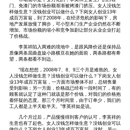
门、免漆门的市场份额渐渐被烤漆门挤压。女人没钱怎
样做生意？没钱创业可以做什么？下岗女人创业13年
成百万富翁，到了2008年，在经济危机的影响下，房
地产发展放慢了脚步，可小型木门生产企业仍然在不断
增加。市场份额的缩小和竞争加剧让部分从业企业打起
了价格战。
李英祥陷入两难的境地中，是跟风降价还是保持品
质像两条屈曲盘旋小路横亘在她的面前，两条路都有希
望，两条都看不到边。
“现在想想，2008年7、8、9三个月是难熬的。女
人没钱怎样做生意？没钱创业可以做什么？下岗女人创
业13年成百万富翁，一方面市场整体不好，总销售量
受到影响；另一方面，价格战已经有一段时间了，有的
顾客就认定了这种门就该是那个价钱，对我们的价格抱
着怀疑的态度。那三个月时间里，由于订单少，我们的
工人都是上半天歇半天。”李英祥如是说。
几个月过后，产品慢慢得到客户的认可，李英祥的
生意也有了起色。女人没钱怎样做生意？没钱创业可以
做什么？下岗女人创业13年成百万富翁，这时，另一