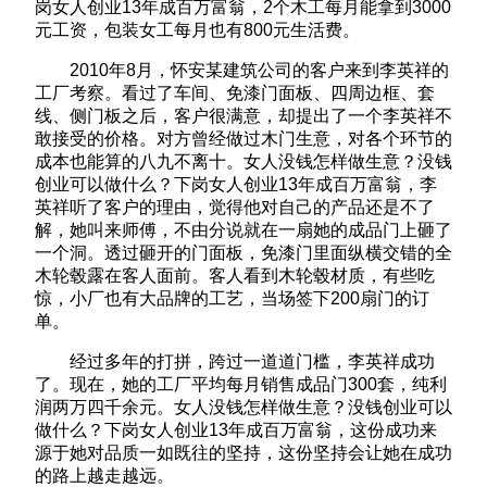
岗女人创业13年成百万富翁，2个木工每月能拿到3000
元工资，包装女工每月也有800元生活费。
2010年8月，怀安某建筑公司的客户来到李英祥的
工厂考察。看过了车间、免漆门面板、四周边框、套
线、侧门板之后，客户很满意，却提出了一个李英祥不
敢接受的价格。对方曾经做过木门生意，对各个环节的
成本也能算的八九不离十。女人没钱怎样做生意？没钱
创业可以做什么？下岗女人创业13年成百万富翁，李
英祥听了客户的理由，觉得他对自己的产品还是不了
解，她叫来师傅，不由分说就在一扇她的成品门上砸了
一个洞。透过砸开的门面板，免漆门里面纵横交错的全
木轮毂露在客人面前。客人看到木轮毂材质，有些吃
惊，小厂也有大品牌的工艺，当场签下200扇门的订
单。
经过多年的打拼，跨过一道道门槛，李英祥成功
了。现在，她的工厂平均每月销售成品门300套，纯利
润两万四千余元。女人没钱怎样做生意？没钱创业可以
做什么？下岗女人创业13年成百万富翁，这份成功来
源于她对品质一如既往的坚持，这份坚持会让她在成功
的路上越走越远。