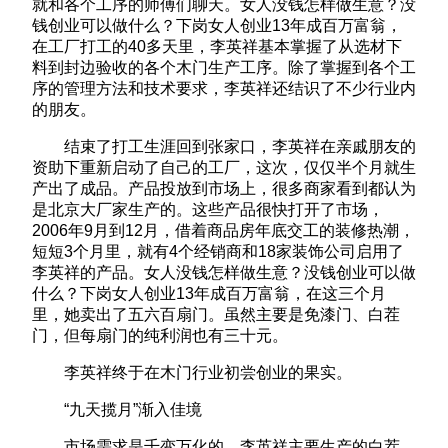
就和各个工序的师傅们聊天。女人没钱怎样做生意？没
钱创业可以做什么？下岗女人创业13年成百万富翁，
在工厂打工的40多天里，李英祥基本掌握了从选材下
料到封边验收的各个木门生产工序。除了掌握到各个工
序的管理方法和技术要求，李英祥还结识了不少行业内
的朋友。
结束了打工生涯回到张家口，李英祥在亲戚朋友的
资助下重新启动了自己的工厂，这次，仅仅半个月就生
产出了成品。产品投放到市场上，很多商家看到都认为
是北京大厂家生产的。这些产品很快打开了市场，
2006年9月到12月，借着商品房年底交工的装修热潮，
短短3个月里，就有4个经销商和18家装饰公司启用了
李英祥的产品。女人没钱怎样做生意？没钱创业可以做
什么？下岗女人创业13年成百万富翁，在这三个月
里，她卖出了五六百扇门。虽然主要是免漆门、白茬
门，但每扇门的纯利润也有三十元。
李英祥终于在木门行业初尝创业的果实。
“九天揽月”渐入佳境
市场需求是千变万化的，李英祥主要生产的白茬