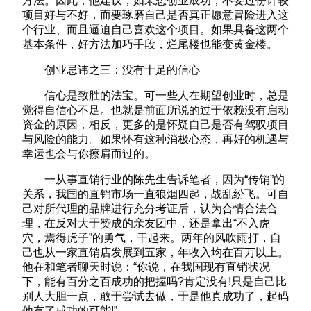
方法。因此，他建议，如果想创业成功，不要过份计较
项目好与不好，而要琢磨自己是否真正愿意冒险进入这
个行业、而且逼迫自己喜欢这个项目。如果具备这两个
基本条件，好方法加巧手段，烂尾楼也能变黄金楼。
创业忌讳之三：没有十足的信心
信心是致胜的法宝。可一些人在期望创业时，总是
觉得自信心不足。也就是前面所说的过于依赖没有启动
资金的原因，相反，更多的是怀疑自己是否有驾驭项目
与风险的能力。如果怀有这种消极心态，再好的机遇与
幸运也会与你擦肩而过的。
一从事直销行业的陈先生告诉笔者，因为“传销”的
关系，我国的直销市场一直狼烟四起，战乱纷飞。可自
己对所代理的品牌进行充分考证后，认为合情合法合
理，在反对大于赞成的亲友团中，还是拿出“不入虎
穴，焉得虎子”的勇气，干起来。两年的风吹雨打，自
己也从一家直销店发展到五家，年收入均在百万以上。
他在和笔者聊天时说：“你说，在我国现有直销状况
下，能有百分之百成功的把握吗?肯定没有!只是自己比
别人大胆一点，敢于尝试去做，于是他真成功了，起码
他有了成功的可能!”