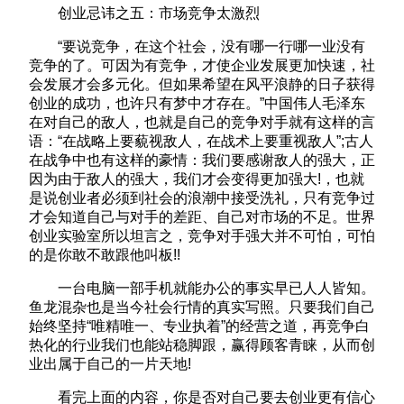
创业忌讳之五：市场竞争太激烈
“要说竞争，在这个社会，没有哪一行哪一业没有
竞争的了。可因为有竞争，才使企业发展更加快速，社
会发展才会多元化。但如果希望在风平浪静的日子获得
创业的成功，也许只有梦中才存在。”中国伟人毛泽东
在对自己的敌人，也就是自己的竞争对手就有这样的言
语：“在战略上要藐视敌人，在战术上要重视敌人”;古人
在战争中也有这样的豪情：我们要感谢敌人的强大，正
因为由于敌人的强大，我们才会变得更加强大!，也就
是说创业者必须到社会的浪潮中接受洗礼，只有竞争过
才会知道自己与对手的差距、自己对市场的不足。世界
创业实验室所以坦言之，竞争对手强大并不可怕，可怕
的是你敢不敢跟他叫板!!
一台电脑一部手机就能办公的事实早已人人皆知。
鱼龙混杂也是当今社会行情的真实写照。只要我们自己
始终坚持“唯精唯一、专业执着”的经营之道，再竞争白
热化的行业我们也能站稳脚跟，赢得顾客青睐，从而创
业出属于自己的一片天地!
看完上面的内容，你是否对自己要去创业更有信心