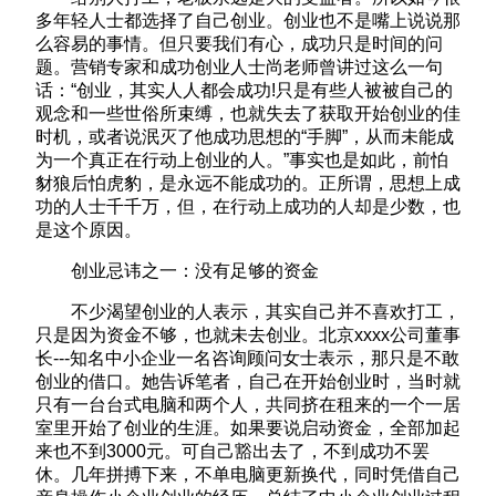
多年轻人士都选择了自己创业。创业也不是嘴上说说那
么容易的事情。但只要我们有心，成功只是时间的问
题。营销专家和成功创业人士尚老师曾讲过这么一句
话：“创业，其实人人都会成功!只是有些人被被自己的
观念和一些世俗所束缚，也就失去了获取开始创业的佳
时机，或者说泯灭了他成功思想的“手脚”，从而未能成
为一个真正在行动上创业的人。”事实也是如此，前怕
豺狼后怕虎豹，是永远不能成功的。正所谓，思想上成
功的人士千千万，但，在行动上成功的人却是少数，也
是这个原因。
创业忌讳之一：没有足够的资金
不少渴望创业的人表示，其实自己并不喜欢打工，
只是因为资金不够，也就未去创业。北京xxxx公司董事
长---知名中小企业一名咨询顾问女士表示，那只是不敢
创业的借口。她告诉笔者，自己在开始创业时，当时就
只有一台台式电脑和两个人，共同挤在租来的一个一居
室里开始了创业的生涯。如果要说启动资金，全部加起
来也不到3000元。可自己豁出去了，不到成功不罢
休。几年拼搏下来，不单电脑更新换代，同时凭借自己