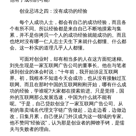
创业忌讳之四：没有成功的经验
每个人成功人士，都会有自己的成功经验，而且各
个有所不同。所以经验都是来自自己不断地摸索与集
累，并不是你拷贝一个人的成功经验就能成功的。而且
也绝对没有哪一仁人志士天生下来就什么都懂、什么都
会。这一朴实的道理几乎人人都懂。
可面对创业时，却有相当多的人在这方面犯迷糊。
刘先生现是一家互联网广告公司的董事长。他在与笔者
谈到创业的体会时说：“十年前，我开始涉足互联网
界。初，我根本不知道今天会成功，也从没有接触过互
联网。而且在那时中国的互联网刚刚开始，哪有什么成
功的经验，学谁呢?大家都在摸索前进。只是觉得，国
外的互联网那么发展迅速，中国为什么就不能有
呢。”于是，自己贷款创业了一家互联网广告公司。从
初的靠卖域名代理文字链广告做起，边走边看，边做边
改，日集月累，自己便从门外汉成为这一领域的专家。
他不赞同“经验说”，认为那是创业者的脚镣手铐，是懦
夫与失败者的理由。