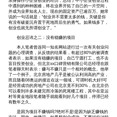
亲身操作小企业创业的经历，总结了中小企业创业过程
中遇到的种种困难，终在业界开拓了自己的一片空间，
并成为业界知名人士。现在的固定资产已逾百万。她常
说的一句话就是：“创业并不需要太多的钱，关键是你
有没有破釜沉舟置于死地而后生的勇气。如果钱多了，
创业也就无所谓创业了。”
创业忌讳之二：没有稳赚的项目
本人笔者曾连同一知名网站进行过一次有关创业问
题的心理调查，从反馈的结果看，有超过80%的被调查
者表示，如果没有稳赚的项目，自己宁愿打工，也不去
盲目投资创业。但北京xx口碑营销有限公司总经理在跟
笔者聊天时表示：赚与不赚只是一个相对的概念。他举
了一个例子。北京房地产几乎是被公认利润高的产业，
而且随着08奥运的接近在这一领域，可谓时机大好!!可
是经营成功的房地产公司在北京竟不到30%，在北京仍
可以看到许多未建完而冷落的死尾楼工程，其中在亚运
村等黄金地段笔者随手就能看到好几个项目，停滞已经
有数年之久。
是因为项目不赚钱吗?绝对不是!是因为缺乏赚钱的