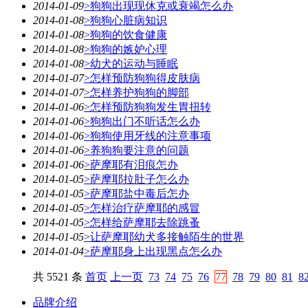
2014-01-09
>狗狗出现现休克或衰竭怎么办
2014-01-08
>狗狗心脏病知识
2014-01-08
>狗狗的饮食健康
2014-01-08
>狗狗的嫉妒心理
2014-01-08
>幼犬的运动与睡眠
2014-01-07
>怎样预防狗狗得皮肤病
2014-01-07
>怎样养护狗狗的脚部
2014-01-06
>怎样预防狗狗发生胃扭转
2014-01-06
>狗狗出门不听话怎么办
2014-01-06
>狗狗使用牙线的注意事项
2014-01-06
>养狗狗要注意的问题
2014-01-06
>萨摩耶有泪痕怎办
2014-01-05
>萨摩耶拉肚子怎么办
2014-01-05
>萨摩耶盐中毒后怎办
2014-01-05
>怎样治疗萨摩耶的感冒
2014-01-05
>怎样给萨摩耶去除跳蚤
2014-01-05
>让萨摩耶幼犬多接触陌生的世界
2014-01-04
>萨摩耶身上出现黑点怎么办
共 5521 条
首页
上一页
73
74
75
76
77
78
79
80
81
8
品牌介绍