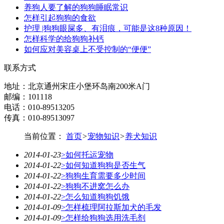
养狗人要了解的狗狗睡眠常识
怎样引起狗狗的食欲
护理 |狗狗眼屎多、有泪痕，可能是这8种原因！
怎样科学的给狗狗补钙
如何应对美容桌上不受控制的“便便”
联系方式
地址：北京通州宋庄小堡环岛南200米A门
邮编：101118
电话：010-89513205
传真：010-89513097
当前位置：
首页
>
宠物知识
>
养犬知识
2014-01-23
>如何托运宠物
2014-01-22
>如何知道狗狗是否生气
2014-01-22
>狗狗生育需要多少时间
2014-01-22
>狗狗不进窝怎么办
2014-01-22
>怎么知道狗狗饥饿
2014-01-09
>怎样梳理阿拉斯加犬的毛发
2014-01-09
>怎样给狗狗选用洗毛剂