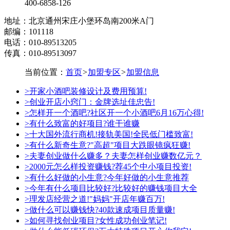
400-6858-126
地址：北京通州宋庄小堡环岛南200米A门
邮编：101118
电话：010-89513205
传真：010-89513097
当前位置：
首页
>
加盟专区
>
加盟信息
>开家小酒吧装修设计及费用预算!
>创业开店小窍门：金牌选址佳忠告!
>怎样开一个酒吧?社区开一个小酒吧6月16万心得!
>有什么致富的好项目?谁干谁赚
>十大国外流行商机!接轨美国!全民低门槛致富!
>有什么新奇生意?"高超"项目大跌眼镜疯狂赚!
>夫妻创业做什么赚多？夫妻怎样创业赚数亿元？
>2000元怎么样投资赚钱?荐45个中小项目投资!
>有什么好做的小生意?今年好做的小生意推荐
>今年有什么项目比较好?比较好的赚钱项目大全
>理发店经营之道!"妈妈"开店年赚百万!
>做什么可以赚钱快?40款速成项目质量赚!
>如何寻找创业项目?女性成功创业笔记!