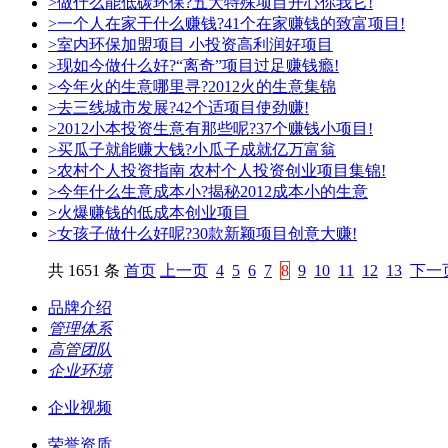
>做什么能低碳环保?五大特殊项目开心你我它!
>一个人在家干什么赚钱?41个在家赚钱的致富项目!
>室内环保加盟项目 小投资高利润好项目
>现如今做什么好?“离奇”项目过足赚钱瘾!
>今年火的生意哪里寻?2012火的生意集锦
>去三线城市发展?42个适项目使劲赚!
>2012小本投资生意有那些呢?37个赚钱小项目!
>买瓜子就能赚大钱?小瓜子成就亿万富翁
>农村个人投资指南 农村个人投资创业项目集锦!
>今年什么生意成本小?揭秘2012成本小的生意
>火爆赚钱的低成本创业项目
>女孩子做什么好呢?30款新颖项目创意大赚!
共 1651 条
首页
上一页
4
5
6
7
8
9
10
11
12
13
下一
品牌介绍
管理体系
高管团队
企业环境
企业视频
荣誉资质